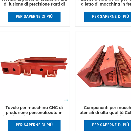
di fusione di precisione Parti di
a letto di macchina in fer
macchine utensili Stampo in
grandi dimensioni
ghisa con telaio in ghisa grigia
PER SAPERNE DI PIÙ
PER SAPERNE DI PIÙ
Tavolo per macchina CNC di
Componenti per macch
produzione personalizzata in
utensili di alta qualità C
fabbrica e fusione del letto della
da letto Grandi fusion
base della macchina in ghisa
personalizzate Macchinar
PER SAPERNE DI PIÙ
PER SAPERNE DI PIÙ
fusione di metalli