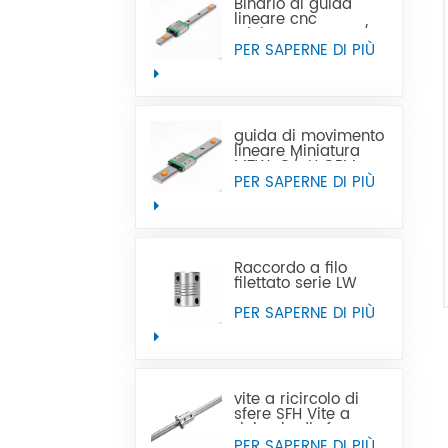
Binario di guida
lineare cnc
Miniatura MTN-C/-
H OEM ODM
PER SAPERNE DI PIÙ
guida di movimento
lineare Miniatura
MTW-C/-H OEM
ODM
PER SAPERNE DI PIÙ
Raccordo a filo
filettato serie LW
PER SAPERNE DI PIÙ
vite a ricircolo di
sfere SFH Vite a
ricircolo di sfere con
filettatura sinistra
PER SAPERNE DI PIÙ