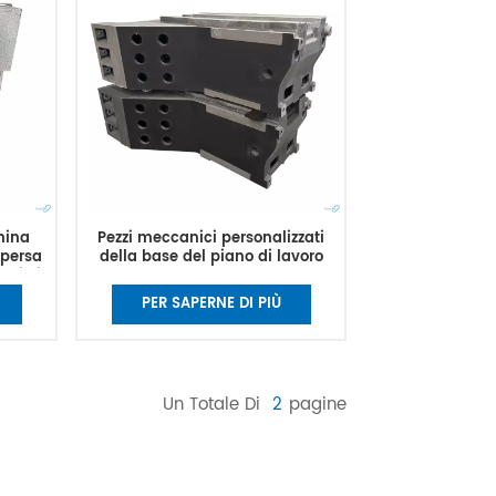
hina
Pezzi meccanici personalizzati
 persa
della base del piano di lavoro
rnio in
della colata del letto delle
hina
macchine utensili della fresatura
PER SAPERNE DI PIÙ
del getto del ferro
Un Totale Di
2
Pagine