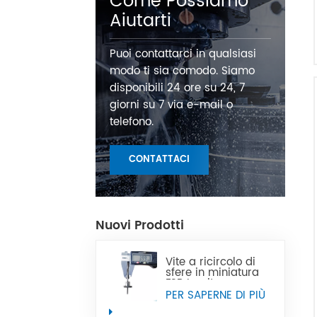
Come Possiamo
Aiutarti
Puoi contattarci in qualsiasi
modo ti sia comodo. Siamo
disponibili 24 ore su 24, 7
giorni su 7 via e-mail o
telefono.
CONTATTACI
Nuovi Prodotti
Vite a ricircolo di
sfere in miniatura
FSB La vite a
ricircolo di sfere in
PER SAPERNE DI PIÙ
miniatura di
precisione CNC di