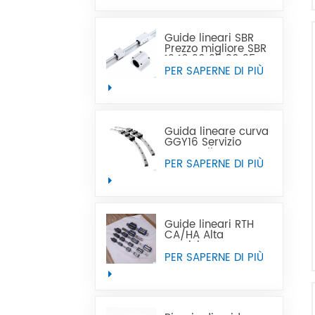
vendita calda può
sostituire Tbi
Guide lineari SBR
Prezzo migliore SBR
12 16 20 25 30 35
40 50 guida lineare
PER SAPERNE DI PIÙ
Guida lineare curva
GGY16 Servizio
personalizzato OEM
fornito, guide lineari
PER SAPERNE DI PIÙ
curve con guida
lineare curva CNC
Guide lineari RTH
CA/HA Alta
precisione e prezzo
accessibile
PER SAPERNE DI PIÙ