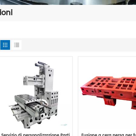
ioni
Servizio di personalizzazione Parti
Fusione a cera persa per f