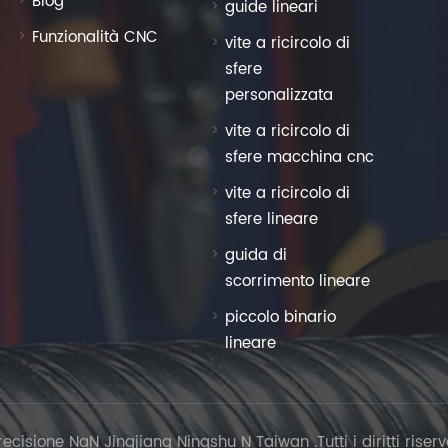
Blog
guide lineari
Funzionalità CNC
vite a ricircolo di
sfere
personalizzata
vite a ricircolo di
sfere macchina cnc
vite a ricircolo di
sfere lineare
guida di
scorrimento lineare
piccolo binario
lineare
isione NaN Jingjiang Ningshu N Taiwan .Tutti i diritti riserv