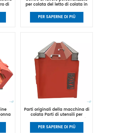
ro di
per colata del letto di colata in
sabbia del corpo della macchina
in ghisa grigia di grandi
PER SAPERNE DI PIÙ
dimensioni
ine
Parti originali della macchina di
olonna
colata Parti di utensili per
i
macchine di colata a letto di
i per
fresatura
PER SAPERNE DI PIÙ