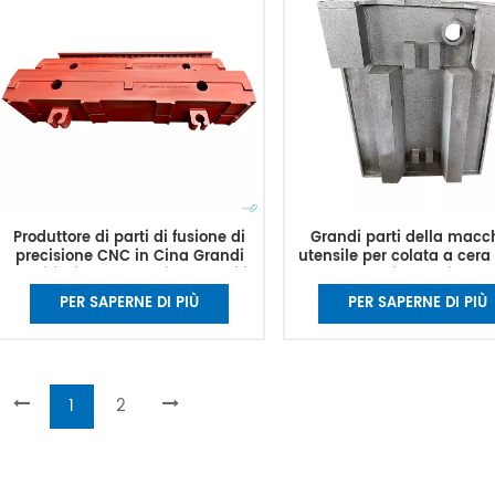
Produttore di parti di fusione di
Grandi parti della macc
precisione CNC in Cina Grandi
utensile per colata a cera
pezzi fusi per macchine utensili
Corpo macchina Letti del to
CNC per il letto della macchina
ghisa Letto della macc
PER SAPERNE DI PIÙ
PER SAPERNE DI PIÙ
1
2