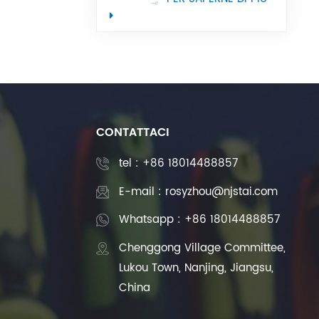
utilizzata nelle
macchine utensili
CNC
CONTATTACI
tel :
+86 18014488857
E-mail : rosyzhou@njstai.com
Whatsapp : +86 18014488857
Chenggong Village Committee,
Lukou Town, Nanjing, Jiangsu,
China