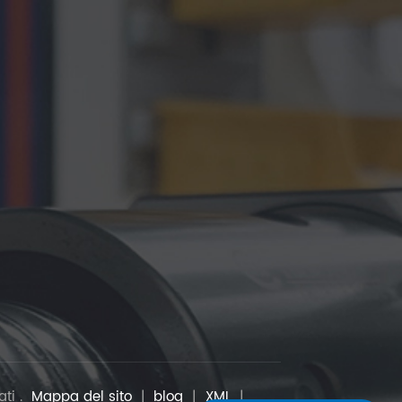
ati .
Mappa del sito
|
blog
|
XML
|