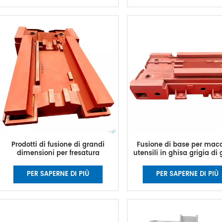
Prodotti di fusione di grandi
Fusione di base per mac
dimensioni per fresatura
utensili in ghisa grigia di
personalizzata del telaio della
dimensioni Fusione di tav
macchina CNC, letto del tornio di
colata di resina con lett
PER SAPERNE DI PIÙ
PER SAPERNE DI PIÙ
grandi dimensioni
sabbia in stampo per