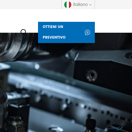
italiano
OTTIENI UN
English
PREVENTIVO
русский
español
العربية
Deutsch
italiano
français
Indonesia