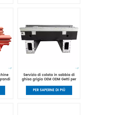
chine
Servizio di colata in sabbia di
 grandi
ghisa grigia OEM ODM Getti per
oli in
macchine utensili CNC
o di
PER SAPERNE DI PIÙ
so