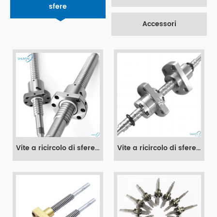
sfere
Accessori
Vite a ricircolo di sfere SFJ Dado a ricircolo di sfere 2000 mm in acciaio inossidabile
Vite a ricircolo di sfere SFNU Nut Factory produce viti a ricircolo di sfere a basso prezzo in Cina