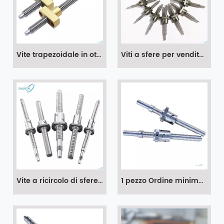
Vite trapezoidale in ottone con vite trapezoidale Tr32 con asta filettata trapezoidale CNC da 32 mm
Viti a sfere per vendita diretta in fabbrica in Cina Shuntai
Vite a ricircolo di sfere SFU3210 con dado per macchina CNC
1 pezzo Ordine minimo 2005 vite a ricircolo di sfere SFU2005 250 300 350 400 450 500 550 mm C7 C5 C3 adatto per parti CNC