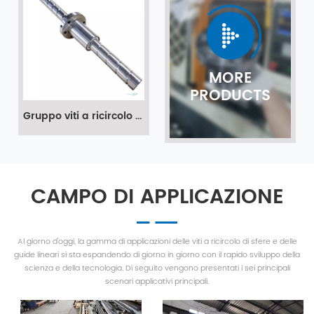
MORE
PRODUCTS
Gruppo viti a ricircolo di sfere con passo largo ad alta velocità, cavo da 32 mm 3232 1010 1620 2525 Sfs1210 Sfs1610 Sfs Sfe 1616 Sfe1616
CAMPO DI APPLICAZIONE
Al giorno d'oggi, la gamma di applicazioni delle viti a ricircolo di sfere e delle
guide lineari si sta espandendo di giorno in giorno con il rapido sviluppo della
scienza e della tecnologia. Di seguito vengono presentati i sei principali
scenari applicativi principali.