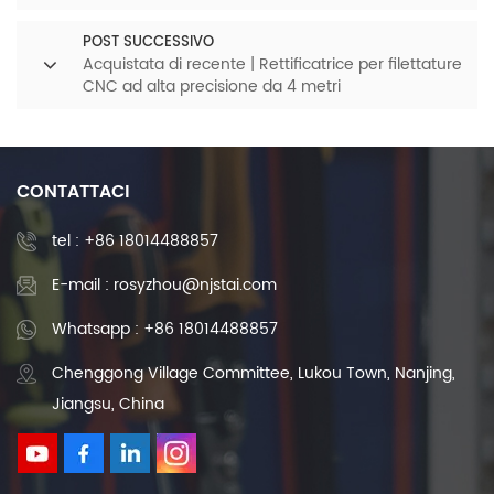
POST SUCCESSIVO
Acquistata di recente | Rettificatrice per filettature
CNC ad alta precisione da 4 metri
CONTATTACI
tel :
+86 18014488857
E-mail : rosyzhou@njstai.com
Whatsapp : +86 18014488857
Chenggong Village Committee, Lukou Town, Nanjing,
Jiangsu, China