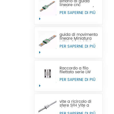
Binario di guida
lineare cnc
Miniatura MTN-C/-
H OEM ODM
PER SAPERNE DI PIÙ
guida di movimento
lineare Miniatura
MTW-C/-H OEM
ODM
PER SAPERNE DI PIÙ
Raccordo a filo
filettato serie LW
PER SAPERNE DI PIÙ
vite a ricircolo di
sfere SFH Vite a
ricircolo di sfere con
filettatura sinistra
PER SAPERNE DI PIÙ