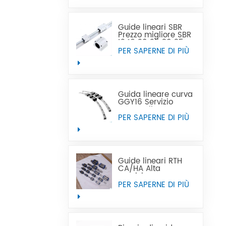
vendita calda può
sostituire Tbi
Guide lineari SBR
Prezzo migliore SBR
12 16 20 25 30 35
40 50 guida lineare
PER SAPERNE DI PIÙ
Guida lineare curva
GGY16 Servizio
personalizzato OEM
fornito, guide lineari
PER SAPERNE DI PIÙ
curve con guida
lineare curva CNC
Guide lineari RTH
CA/HA Alta
precisione e prezzo
accessibile
PER SAPERNE DI PIÙ