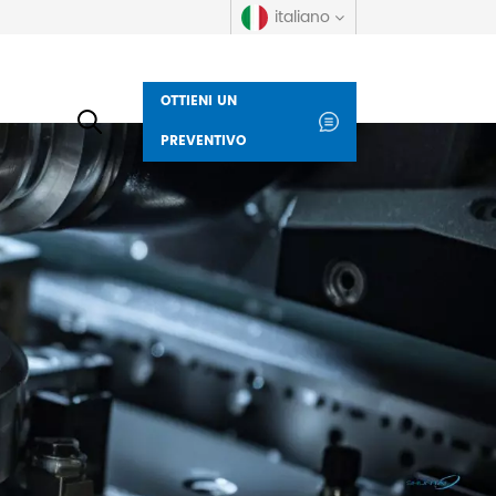
italiano
OTTIENI UN
English
PREVENTIVO
русский
español
العربية
Deutsch
italiano
français
Indonesia