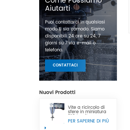
Come Possiamo
Aiutarti
Puoi contattarci in qualsiasi
modo ti sia comodo. Siamo
disponibili 24 ore su 24, 7
giorni su 7 via e-mail o
telefono.
CONTATTACI
Nuovi Prodotti
Vite a ricircolo di
sfere in miniatura
FSB La vite a
ricircolo di sfere in
PER SAPERNE DI PIÙ
miniatura di
precisione CNC di