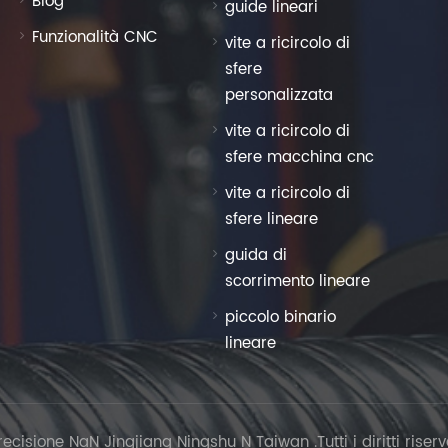
Blog
guide lineari
Funzionalità CNC
vite a ricircolo di
sfere
personalizzata
vite a ricircolo di
sfere macchina cnc
vite a ricircolo di
sfere lineare
guida di
scorrimento lineare
piccolo binario
lineare
isione NaN Jingjiang Ningshu N Taiwan .Tutti i diritti riserv