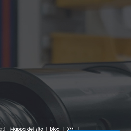
ati .
Mappa del sito
|
blog
|
XML
|