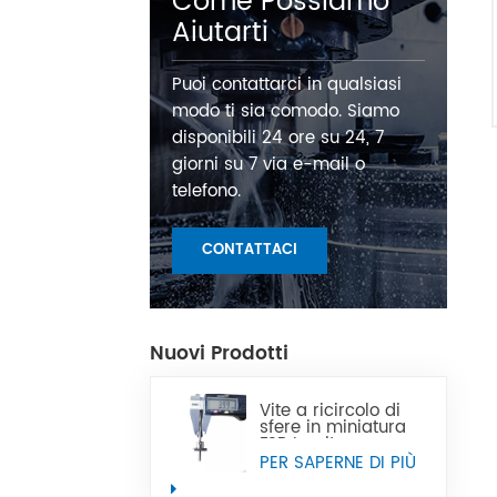
Come Possiamo
Aiutarti
Puoi contattarci in qualsiasi
modo ti sia comodo. Siamo
disponibili 24 ore su 24, 7
giorni su 7 via e-mail o
telefono.
CONTATTACI
Nuovi Prodotti
Vite a ricircolo di
sfere in miniatura
FSB La vite a
ricircolo di sfere in
PER SAPERNE DI PIÙ
miniatura di
precisione CNC di