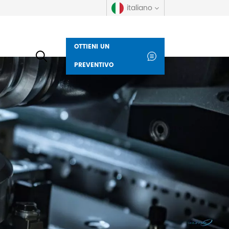
italiano
OTTIENI UN
English
PREVENTIVO
русский
español
العربية
Deutsch
italiano
français
Indonesia