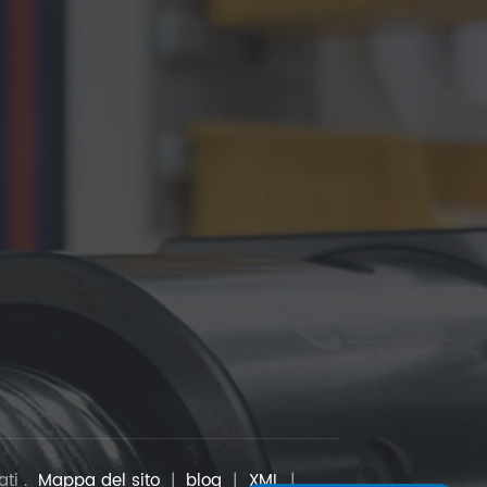
ati .
Mappa del sito
|
blog
|
XML
|