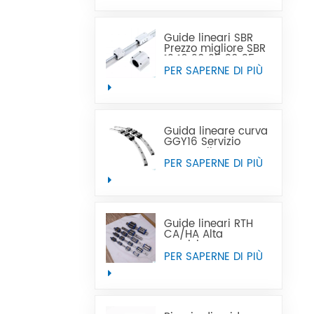
vendita calda può
sostituire Tbi
Guide lineari SBR
Prezzo migliore SBR
12 16 20 25 30 35
40 50 guida lineare
PER SAPERNE DI PIÙ
Guida lineare curva
GGY16 Servizio
personalizzato OEM
fornito, guide lineari
PER SAPERNE DI PIÙ
curve con guida
lineare curva CNC
Guide lineari RTH
CA/HA Alta
precisione e prezzo
accessibile
PER SAPERNE DI PIÙ