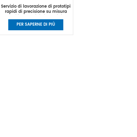
Servizio di lavorazione di prototipi
rapidi di precisione su misura
Parti in alluminio in acciaio
inossidabile Tornitura di metalli
PER SAPERNE DI PIÙ
CNC Taglio Fresatura diretta