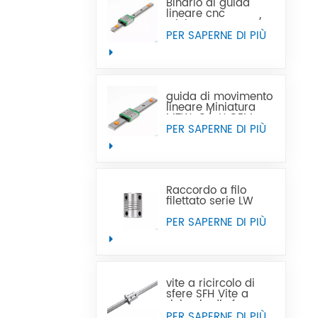
Binario di guida
lineare cnc
Miniatura MTN-C/-
H OEM ODM
PER SAPERNE DI PIÙ
guida di movimento
lineare Miniatura
MTW-C/-H OEM
ODM
PER SAPERNE DI PIÙ
Raccordo a filo
filettato serie LW
PER SAPERNE DI PIÙ
vite a ricircolo di
sfere SFH Vite a
ricircolo di sfere con
filettatura sinistra
PER SAPERNE DI PIÙ