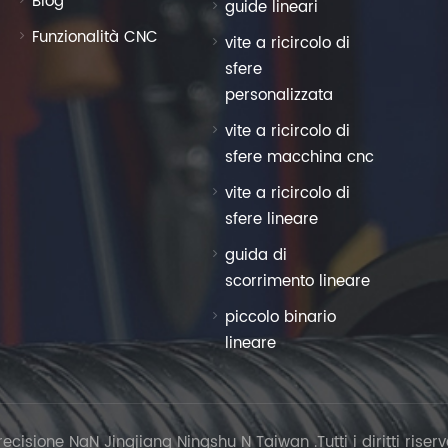
Blog
guide lineari
Funzionalità CNC
vite a ricircolo di
sfere
personalizzata
vite a ricircolo di
sfere macchina cnc
vite a ricircolo di
sfere lineare
guida di
scorrimento lineare
piccolo binario
lineare
isione NaN Jingjiang Ningshu N Taiwan .Tutti i diritti riserv