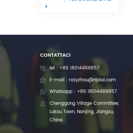
utilizzata nelle
macchine utensili
CNC
CONTATTACI
tel :
+86 18014488857
E-mail : rosyzhou@njstai.com
Whatsapp : +86 18014488857
Chenggong Village Committee,
Lukou Town, Nanjing, Jiangsu,
China