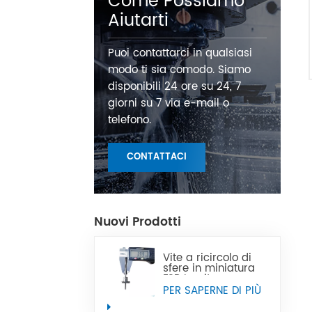
Come Possiamo
Aiutarti
Puoi contattarci in qualsiasi
modo ti sia comodo. Siamo
disponibili 24 ore su 24, 7
giorni su 7 via e-mail o
telefono.
CONTATTACI
Nuovi Prodotti
Vite a ricircolo di
sfere in miniatura
FSB La vite a
ricircolo di sfere in
PER SAPERNE DI PIÙ
miniatura di
precisione CNC di