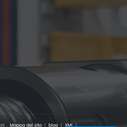
ati .
Mappa del sito
|
blog
|
XML
|