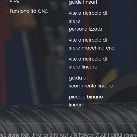
Blog
guide lineari
Funzionalità CNC
vite a ricircolo di
sfere
personalizzata
vite a ricircolo di
sfere macchina cnc
vite a ricircolo di
sfere lineare
guida di
scorrimento lineare
piccolo binario
lineare
isione NaN Jingjiang Ningshu N Taiwan .Tutti i diritti riserv