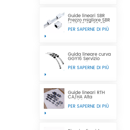
vendita calda può
sostituire Tbi
Guide lineari SBR
Prezzo migliore SBR
12 16 20 25 30 35
40 50 guida lineare
PER SAPERNE DI PIÙ
Guida lineare curva
GGY16 Servizio
personalizzato OEM
fornito, guide lineari
PER SAPERNE DI PIÙ
curve con guida
lineare curva CNC
Guide lineari RTH
CA/HA Alta
precisione e prezzo
accessibile
PER SAPERNE DI PIÙ