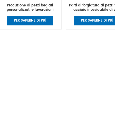
Produzione di pezzi forgiati
Parti di forgiatura di pezzi 
personalizzati e lavorazioni
acciaio inossidabile di 
meccaniche di forgiatura di
precisione OEM personali
metalli con lavorazione CNC
Servizio di pezzi meccani
PER SAPERNE DI PIÙ
PER SAPERNE DI PIÙ