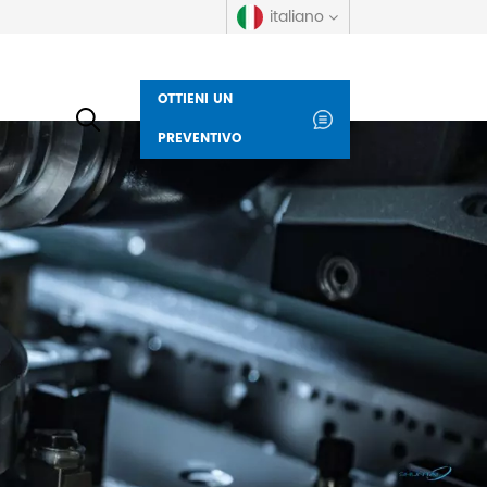
italiano
OTTIENI UN
English
PREVENTIVO
русский
español
العربية
Deutsch
italiano
français
Indonesia