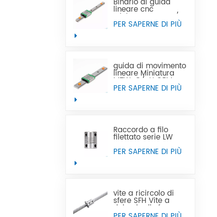
Binario di guida
lineare cnc
Miniatura MTN-C/-
H OEM ODM
PER SAPERNE DI PIÙ
guida di movimento
lineare Miniatura
MTW-C/-H OEM
ODM
PER SAPERNE DI PIÙ
Raccordo a filo
filettato serie LW
PER SAPERNE DI PIÙ
vite a ricircolo di
sfere SFH Vite a
ricircolo di sfere con
filettatura sinistra
PER SAPERNE DI PIÙ