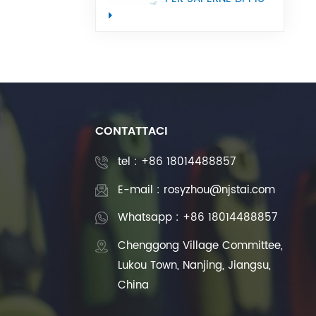
utilizzata nelle
macchine utensili
CNC
CONTATTACI
tel :
+86 18014488857
E-mail : rosyzhou@njstai.com
Whatsapp : +86 18014488857
Chenggong Village Committee,
Lukou Town, Nanjing, Jiangsu,
China