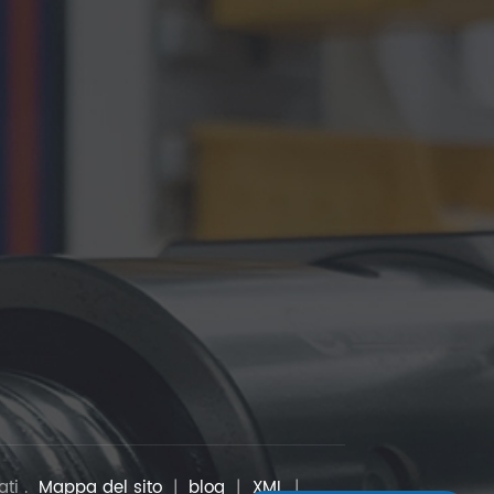
ati .
Mappa del sito
|
blog
|
XML
|