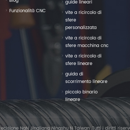
Blog
guide lineari
Funzionalità CNC
vite a ricircolo di
sfere
personalizzata
vite a ricircolo di
sfere macchina cnc
vite a ricircolo di
sfere lineare
guida di
scorrimento lineare
piccolo binario
lineare
isione NaN Jingjiang Ningshu N Taiwan .Tutti i diritti riserv