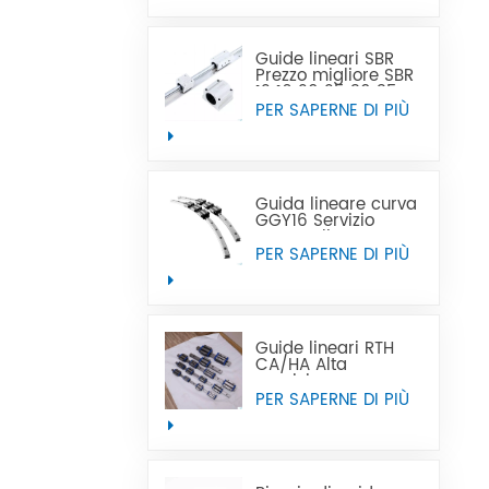
vendita calda può
sostituire Tbi
Guide lineari SBR
Prezzo migliore SBR
12 16 20 25 30 35
40 50 guida lineare
PER SAPERNE DI PIÙ
Guida lineare curva
GGY16 Servizio
personalizzato OEM
fornito, guide lineari
PER SAPERNE DI PIÙ
curve con guida
lineare curva CNC
Guide lineari RTH
CA/HA Alta
precisione e prezzo
accessibile
PER SAPERNE DI PIÙ