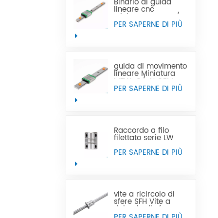
Binario di guida
lineare cnc
Miniatura MTN-C/-
H OEM ODM
PER SAPERNE DI PIÙ
guida di movimento
lineare Miniatura
MTW-C/-H OEM
ODM
PER SAPERNE DI PIÙ
Raccordo a filo
filettato serie LW
PER SAPERNE DI PIÙ
vite a ricircolo di
sfere SFH Vite a
ricircolo di sfere con
filettatura sinistra
PER SAPERNE DI PIÙ