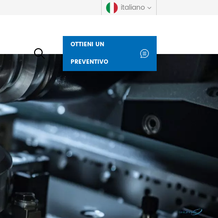
italiano
OTTIENI UN
English
PREVENTIVO
русский
español
العربية
Deutsch
italiano
français
Indonesia