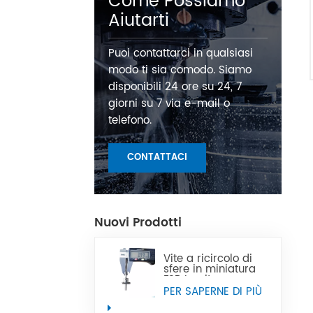
Come Possiamo
Aiutarti
Puoi contattarci in qualsiasi
modo ti sia comodo. Siamo
disponibili 24 ore su 24, 7
giorni su 7 via e-mail o
telefono.
CONTATTACI
Nuovi Prodotti
Vite a ricircolo di
sfere in miniatura
FSB La vite a
ricircolo di sfere in
PER SAPERNE DI PIÙ
miniatura di
precisione CNC di