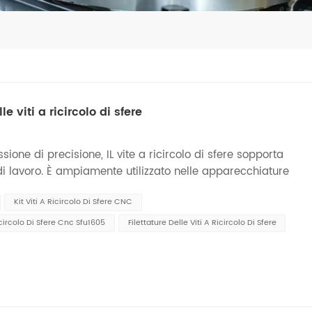
 viti a ricircolo di sfere
one di precisione, IL vite a ricircolo di sfere sopporta
i lavoro. È ampiamente utilizzato nelle apparecchiature
, caricatori automatici, macchine per la lavorazione
Kit Viti A Ricircolo Di Sfere CNC
spositivi ATC di centri di lavoro, ecc. È particolarmente
ti di movimento rotatorio e movimento lineare. Per
icircolo Di Sfere Cnc Sfu1605
Filettature Delle Viti A Ricircolo Di Sfere
 prolungarne la durata, la manutenzione e la cura sono
ente le modalità di manutenzione e cura delle viti a
e. Durante l'uso, la vite a ricircolo di sfere può
e e sabbia. Questi corpi estranei non solo
amento, ma causeranno anche usura. Pertanto, i corpi