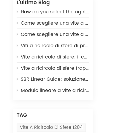
L'ultimo Blog
How do you select the right ball screw for a linear actuator application?
Come scegliere una vite a ricircolo di sfere per una stampante 3D
Come scegliere una vite a ricircolo di sfere per macchine CNC
Viti a ricircolo di sfere di precisione miniaturizzate personalizzate: la serie MIA su misura per esigenze di movimentazione industriale uniche.
Vite a ricircolo di sfere: il componente lineare fondamentale per l'automazione industriale di precisione.
Vite a ricircolo di sfere trapezoidale TR32: soluzione di movimento lineare economica per l'automazione di applicazioni leggere.
SBR Linear Guide: soluzione completa e aperta per il movimento lineare di apparecchiature di automazione.
Modulo lineare a vite a ricircolo di sfere SFU1610: la soluzione ideale per il movimento lineare in ambito CNC e stampa 3D.
TAG
Vite A Ricircolo Di Sfere 1204