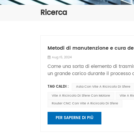
Ricerca
Metodi di manutenzione e cura delle
Aug 15, 2024
Come una sorta di elemento di trasmissi
un grande carico durante il processo d
di automazione, come robot industriali
TAG CALDI :
Asta Con Vite A Ricircolo Di Sfere
laser, dispositivi di movimentazione, di
adatto per l'uso in dispositivi combina
Vite A Ricircolo Di Sfere Con Motore
Vite A R
garantirne il normale funzionamento e
Router CNC Con Vite A Ricircolo Di Sfere
essenziali. Oggi comprenderemo brevem
ricircolo di sfere. 1. Pulisci regolarment
PER SAPERNE DI PIÙ
accumulare corpi estranei come polver
influenzeranno il suo normale funzion