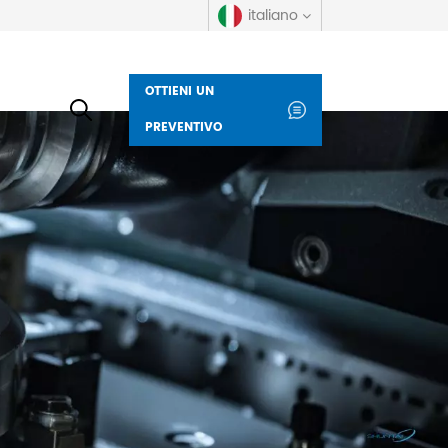
italiano
OTTIENI UN
English
PREVENTIVO
русский
español
العربية
Deutsch
italiano
français
Indonesia