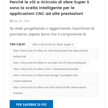
Perché le viti a ricircolo di sfere Super S
sono la scelta intelligente per le
applicazioni CNC ad alte prestazioni
May 06, 2026
Se state progettando o aggiornando macchinari di
precisione, sapete bene che il componente di
movimento lineare giusto può fare la differenza in
TAG CALDI :
Vite A Ricircolo Di Sfere Super S
termini di velocità, precisione e affidabilità delle
Vite A Ricircolo Di Sfere Di Alta Precisione Per Macchinari
vostre apparecchiature. Noi di Shuntai, con le nostre
Industriali
viti a ricircolo di sfere Super S, siamo progettati per
risolvere i problemi più comuni nell'automazione CNC
Vite A Ricircolo Di Sfere In Acciaio GCr15 Personalizzata
e industriale, offrendo prestazioni più fluide, silenziose
Vite A Ricircolo Di Sfere CNC A Bassa Rumorosità
e durature rispetto alle soluzioni standard. Scopriamo
Vite A Ricircolo Di Sfere Dal Design Compatto Per
insieme cosa rende queste viti così speciali e perché
L'automazione
sono scelte dai produttori di tutto il mondo.Cosa
Vite A Ricircolo Di Sfere Ad Alta Velocità Per Movimento
rende diverse le viti a ricircolo di sfere Super S?A
Lineare
differenza delle tradizionali viti a ricircolo di sfere che
si basano sull'attrito radente, le viti a sfere utilizzano
PER SAPERNE DI PIÙ