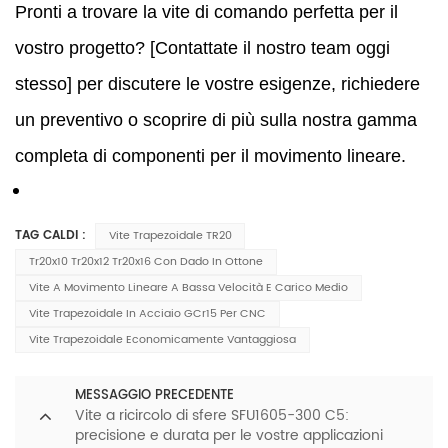
Pronti a trovare la vite di comando perfetta per il
vostro progetto? [Contattate il nostro team oggi
stesso] per discutere le vostre esigenze, richiedere
un preventivo o scoprire di più sulla nostra gamma
completa di componenti per il movimento lineare.
TAG CALDI :
Vite Trapezoidale TR20
Tr20x10 Tr20x12 Tr20x16 Con Dado In Ottone
Vite A Movimento Lineare A Bassa Velocità E Carico Medio
Vite Trapezoidale In Acciaio GCr15 Per CNC
Vite Trapezoidale Economicamente Vantaggiosa
MESSAGGIO PRECEDENTE
Vite a ricircolo di sfere SFU1605-300 C5:
precisione e durata per le vostre applicazioni