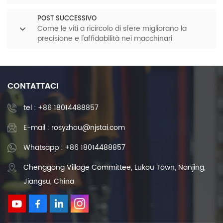
industriali.
POST SUCCESSIVO
Come le viti a ricircolo di sfere migliorano la
precisione e l'affidabilità nei macchinari
farmaceutici
CONTATTACI
tel :
+86 18014488857
E-mail : rosyzhou@njstai.com
Whatsapp : +86 18014488857
Chenggong Village Committee, Lukou Town, Nanjing,
Jiangsu, China