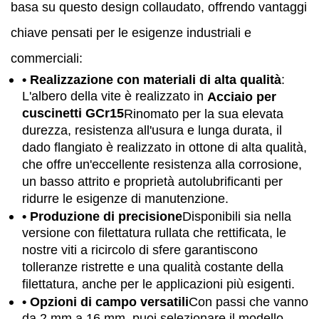
basa su questo design collaudato, offrendo vantaggi
chiave pensati per le esigenze industriali e
commerciali:
• Realizzazione con materiali di alta qualità
:
L'albero della vite è realizzato in
Acciaio per
cuscinetti GCr15
Rinomato per la sua elevata
durezza, resistenza all'usura e lunga durata, il
dado flangiato è realizzato in ottone di alta qualità,
che offre un'eccellente resistenza alla corrosione,
un basso attrito e proprietà autolubrificanti per
ridurre le esigenze di manutenzione.
• Produzione di precisione
Disponibili sia nella
versione con filettatura rullata che rettificata, le
nostre viti a ricircolo di sfere garantiscono
tolleranze ristrette e una qualità costante della
filettatura, anche per le applicazioni più esigenti.
• Opzioni di campo versatili
Con passi che vanno
da 2 mm a 16 mm, puoi selezionare il modello