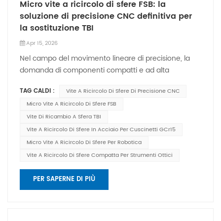
Micro vite a ricircolo di sfere FSB: la
soluzione di precisione CNC definitiva per
la sostituzione TBI
Apr 15, 2026
Nel campo del movimento lineare di precisione, la
domanda di componenti compatti e ad alta
precisione è in forte aumento, soprattutto nella
TAG CALDI :
Vite A Ricircolo Di Sfere Di Precisione CNC
robotica, nelle apparecchiature mediche, negli
Micro Vite A Ricircolo Di Sfere FSB
strumenti ottici e nei macchinari di precisione. Vite a
micro ricircolo di sfere Shuntai serie FSB Si presenta
Vite Di Ricambio A Sfera TBI
come una scelta rivoluzionaria, offrendo prestazioni
Vite A Ricircolo Di Sfere In Acciaio Per Cuscinetti GCr15
eccezionali come sostituto diretto di TBI, pur
Micro Vite A Ricircolo Di Sfere Per Robotica
soddisfacendo i requisiti spaziali e di precisione più
Vite A Ricircolo Di Sfere Compatta Per Strumenti Ottici
stringenti. Scopriamo insieme perché questa
microvite a ricircolo di sfere sta ridefinendo gli
PER SAPERNE DI PIÙ
standard del settore.Principali vantaggi della
microvite a ricircolo di sfere FSB1. Precisione
ineguagliabile per applicazioni criticheLa serie FSB è